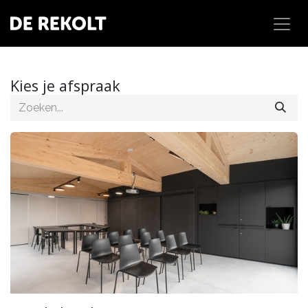
Overslaan naar inhoud
Kies je afspraak