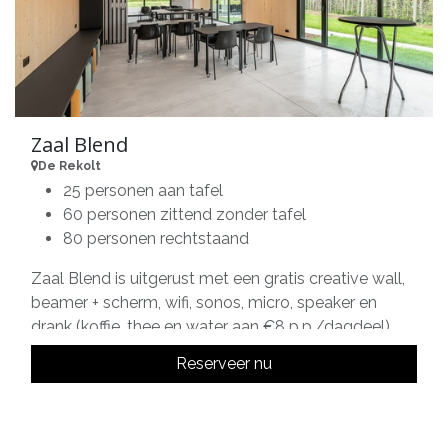
Zaal Blend
De Rekolt
25 personen aan tafel
60 personen zittend zonder tafel
80 personen rechtstaand
Zaal Blend is uitgerust met een gratis creative wall,
beamer + scherm, wifi, sonos, micro, speaker en
drank (koffie, thee en water aan €8 p.p./dagdeel).
Reserveer nu
Tarieven:
1 dag deel (8-12u/13-17u/18-22u): € 325
Volledige dag: € 895