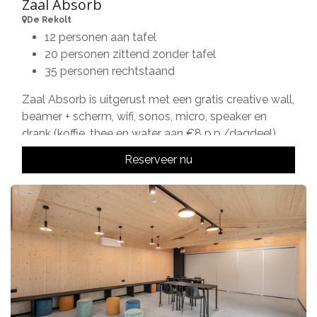
Zaal Absorb
De Rekolt
12 personen aan tafel
20 personen zittend zonder tafel
35 personen rechtstaand
Zaal Absorb is uitgerust met een gratis creative wall,
beamer + scherm, wifi, sonos, micro, speaker en
drank (koffie, thee en water aan €8 p.p./dagdeel).
Reserveer nu
Tarieven:
1 dag deel (8-12u/13-17u/18-22u): € 175
Volledige dag: € 495