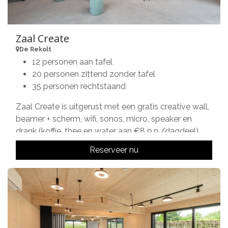
Zaal Create
De Rekolt
12 personen aan tafel
20 personen zittend zonder tafel
35 personen rechtstaand
Zaal Create is uitgerust met een gratis creative wall,
beamer + scherm, wifi, sonos, micro, speaker en
drank (koffie, thee en water aan €8 p.p./dagdeel).
Reserveer nu
Tarieven:
1 dag deel (8-12u/13-17u/18-22u): € 175
Volledige dag: € 495