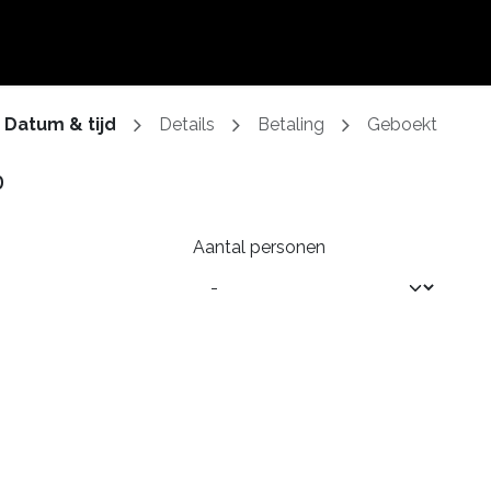
Coworking
Zaal boeken
Contact
Datum & tijd
Details
Betaling
Geboekt
p
Aantal personen