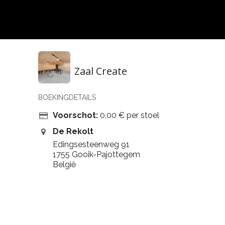
Evenementen
Zaal Create
BOEKINGDETAILS
Voorschot:
0,00
€
per stoel
De Rekolt
Edingsesteenweg 91
1755 Gooik-Pajottegem
België