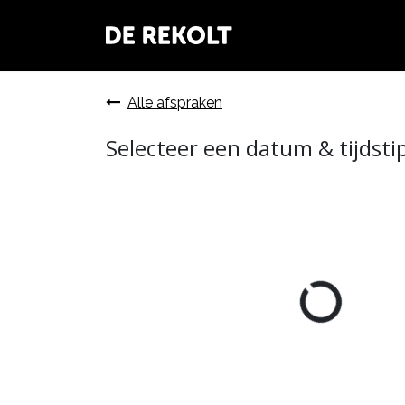
Overslaan naar inhoud
Vergaderzaal
Alle afspraken
Selecteer een datum & tijdsti